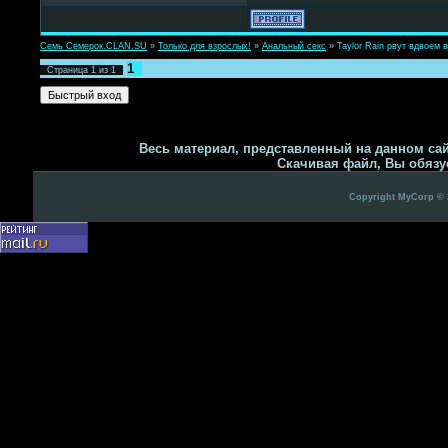
Семь Семерок.CLAN.SU
»
Только для взрослых!
»
Анальный секс
»
Taylor Rain рвут вдвоем 
1
Страница
1
из
1
Весь материал, представленный на данном сай
Скачивая файл, Вы обязуе
Copyright MyCorp © 