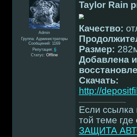
Taylor Rain 
Качество:
от
Admin
Продолжите
Группа: Администраторы
Сообщений:
1169
Размер:
282м
Репутация:
6
Статус:
Offline
Добавлена 
восстановл
Скачать:
http://deposit
Если ссылка 
той теме где 
ЗАЩИТА АВТ