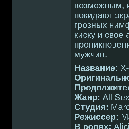
возможным, 
покидают экр
грозных ним
киску и свое
проникновен
мужчин.
Название:
X-
Оригинально
Продолжите
Жанр:
All Se
Cтудия:
Marc
Режиссер:
Ma
В ролях:
Alic