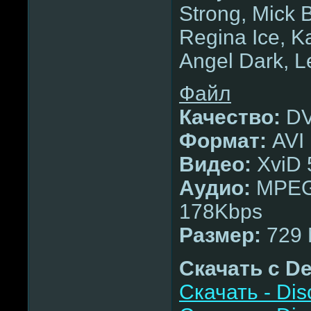
Strong, Mick 
Regina Ice, Ka
Angel Dark, L
Файл
Качество:
DV
Формат:
AVI
Видео:
XviD 
Аудио:
MPEG 
178Kbps
Размер:
729 
Скачать с De
Скачать - Dis