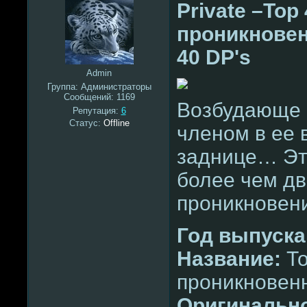
Private –То
проникновенн
40 DP's
Admin
Группа: Администраторы
Сообщений:
1169
Возбудающе 
Репутация:
6
Статус:
Offline
членом в ее 
заднице… Эт
более чем дв
проникновений
Год выпуска
Название:
То
проникновен
Оригинально