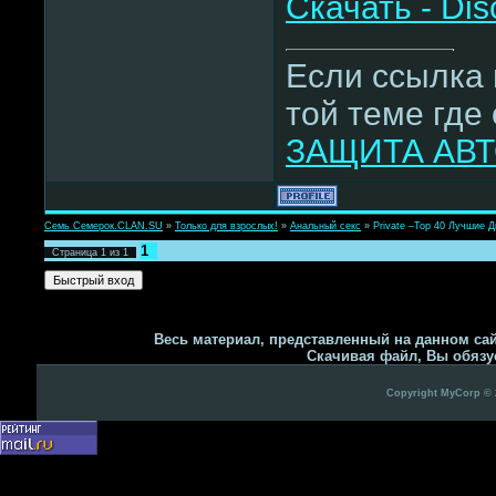
Скачать - Dis
Если ссылка 
той теме где 
ЗАЩИТА АВТ
Семь Семерок.CLAN.SU
»
Только для взрослых!
»
Анальный секс
»
Private –Тор 40 Лучшие 
1
Страница
1
из
1
Весь материал, представленный на данном сай
Скачивая файл, Вы обязуе
Copyright MyCorp © 