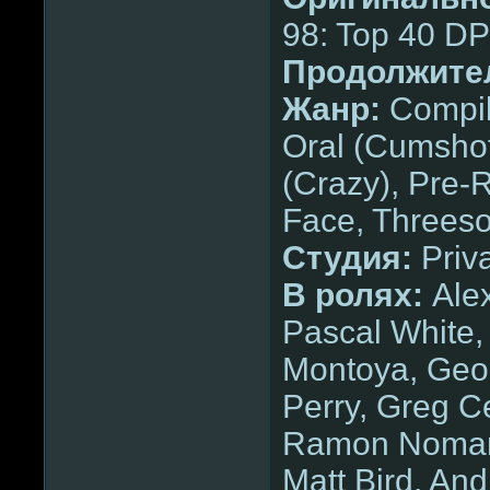
98: Top 40 DP
Продолжите
Жанр:
Compila
Oral (Cumsho
(Crazy), Pre-
Face, Threeso
Cтудия:
Priv
В ролях:
Alex
Pascal White,
Montoya, Geor
Perry, Greg C
Ramon Nomar,
Matt Bird, An