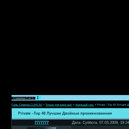
1
Страница
1
из
1
Семь Семерок.CLAN.SU
»
Только для взрослых!
»
Анальный секс
»
Private –Тор 40 Лучшие 
Private –Тор 40 Лучшие Двойные проникновенния
7777777
Дата: Суббота, 07.03.2009, 19: